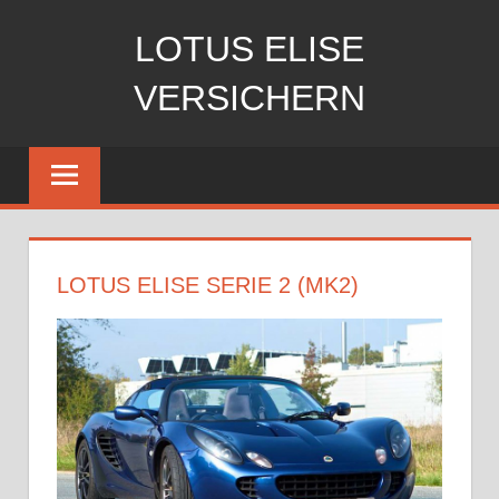
Zum
LOTUS ELISE
Inhalt
springen
VERSICHERN
Von
den
Experten
der
Continentale
LOTUS ELISE SERIE 2 (MK2)
Versicherung
aus
Hannover