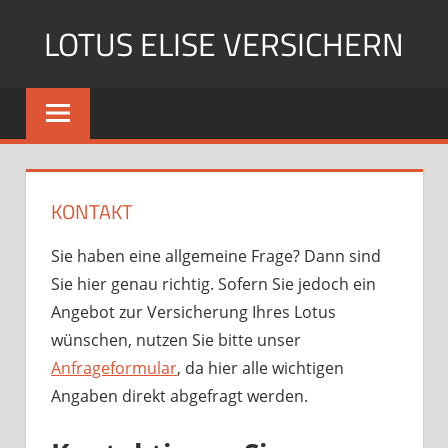
Zum
LOTUS ELISE VERSICHERN
Inhalt
springen
Von
den
Experten
der
Continentale
KONTAKT
Versicherung
aus
Sie haben eine allgemeine Frage? Dann sind
Hannover
Sie hier genau richtig. Sofern Sie jedoch ein
Angebot zur Versicherung Ihres Lotus
wünschen, nutzen Sie bitte unser
Anfrageformular
, da hier alle wichtigen
Angaben direkt abgefragt werden.