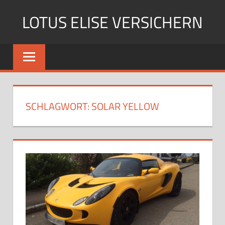
Zum
LOTUS ELISE VERSICHERN
Inhalt
springen
Von
den
Experten
der
Continentale
SCHLAGWORT: SOLAR YELLOW
Versicherung
aus
Hannover